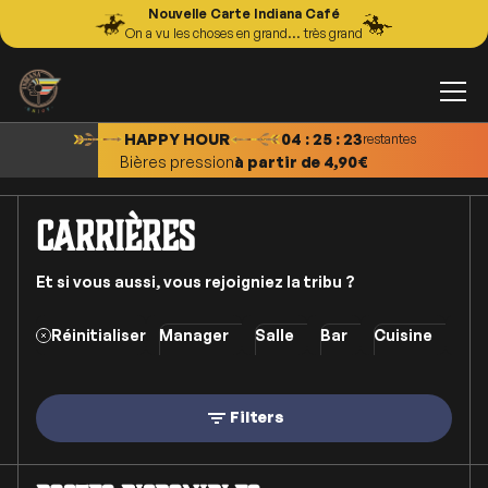
Nouvelle Carte Indiana Café
On a vu les choses en grand... très grand
Cocktails
à partir de 9,50€
XXL Cocktails
à partir de 11,00€
Tapas
à partir de 8,00€
HAPPY HOUR
04 : 25 : 23
restantes
Bières pression
à partir de 4,90€
CARRIÈRES
Et si vous aussi, vous rejoigniez la tribu ?
Réinitialiser
Manager
Salle
Bar
Cuisine
Siè
Filters